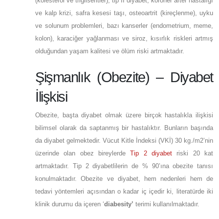
(kolesterol ve trigliseritler), tip II diyabet, koroner arter hastalığı
ve kalp krizi, safra kesesi taşı, osteoartrit (kireçlenme), uyku
ve solunum problemleri, bazı kanserler (endometrium, meme,
kolon), karaciğer yağlanması ve siroz, kısırlık riskleri artmış
olduğundan yaşam kalitesi ve ölüm riski artmaktadır.
Şişmanlık (Obezite) – Diyabet
İlişkisi
Obezite, başta diyabet olmak üzere birçok hastalıkla ilişkisi
bilimsel olarak da saptanmış bir hastalıktır. Bunların başında
da diyabet gelmektedir. Vücut Kitle İndeksi (VKİ) 30 kg./m2’nin
üzerinde olan obez bireylerde
Tip 2 diyabet
riski 20 kat
artmaktadır. Tip 2 diyabetlilerin de % 90’ına obezite tanısı
konulmaktadır. Obezite ve diyabet, hem nedenleri hem de
tedavi yöntemleri açısından o kadar iç içedir ki, literatürde iki
klinik durumu da içeren ‘
diabesity’
terimi kullanılmaktadır.