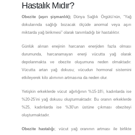
Hastalık Mıdır?
Obezite (aşırı şişmanlık);
Dünya Sağlık Örgütü’nün, “Yağ
dokularında sağlığı bozacak ölçüde anormal veya aşırı
miktarda yağ birikmesi” olarak tanımladığı bir hastalıktır.
Günlük alınan enejinin harcanan enerjiden fazla olması
durumunda, harcanamayan enerji vücutta yağ olarak
depolanmakta ve obezite oluşumuna neden olmaktadır.
Vücutta artan yağ dokusu; vücudun hormonal sistemini
etkileyerek kilo alımının artmasına da neden olur.
Yetişkin erkeklerde vücut ağırlığının %15-18’i, kadınlarda ise
%20-25’ini yağ dokusu oluşturmaktadır. Bu oranın erkeklerde
%25, kadınlarda ise %30’un üstüne çıkması obeziteyi
oluşturmaktadır.
Obezite hastalığı
; vücut yağ oranının artması ile birlikte