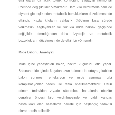
etki olarak da açlık tokluk kontrolünü sağlayan hormonlar
üzerinde değişiklikler olmaktadır. Hem kilo verdirmede hem de
diyabet gibi eşlik eden metabolik bozuklukların düzeltilmesinde
etkindir. Fazla kiloların yaklaşık %60’ının kısa sürede
verilmesini sağlayabilen ve sıklıkla mide barsak geçişinde
değişiklik olmadığından daha fizyolojik ve metabolik
bozuklukların düzelmesinde de etkili bir yöntemdir.
Mide Balonu Ameliyatı
Mide içine yerleştirilen balon, hacim küçültücü etki yapar.
Balonun mide içinde 6 aydan uzun kalması ile ortaya çıkabilen
balon sönmesi, enfeksiyon ve mide aşınması gibi
komplikasyonlar nedeni ile fazla önerilmemektedir. Uzun
dönem tedaviden ziyade süperobez hastalarda obezite
cerrahisi öncesi kilo verdirilmesinde ve ciddi yandaş
hastalıkları olan hastalarda cerrahi için başlangıç tedavisi
olarak tercih edilebilir.