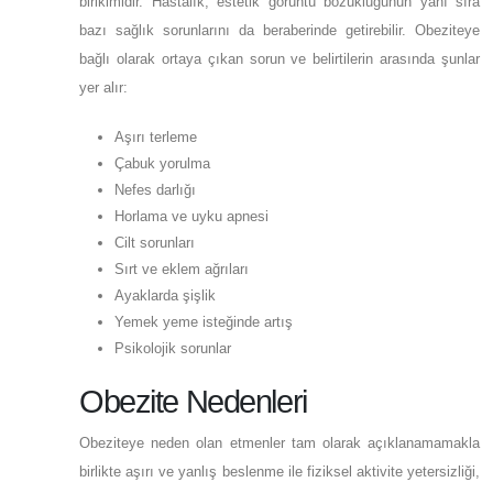
birikimidir. Hastalık, estetik görüntü bozukluğunun yanı sıra
bazı sağlık sorunlarını da beraberinde getirebilir. Obeziteye
bağlı olarak ortaya çıkan sorun ve belirtilerin arasında şunlar
yer alır:
Aşırı terleme
Çabuk yorulma
Nefes darlığı
Horlama ve uyku apnesi
Cilt sorunları
Sırt ve eklem ağrıları
Ayaklarda şişlik
Yemek yeme isteğinde artış
Psikolojik sorunlar
Obezite Nedenleri
Obeziteye neden olan etmenler tam olarak açıklanamamakla
birlikte aşırı ve yanlış beslenme ile fiziksel aktivite yetersizliği,