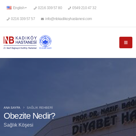
English
0216 339 57 80
0549 210 47 32
0216 339 57 57
info@nbkadikoyhastanesi.com
ANA SAYFA
SAĞLIK REHBERİ
Obezite Nedir?
Sağlık Köşesi